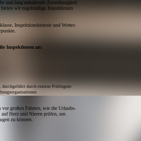
fte und lang anhaltende Zuverlässigkeit
, bieten wir regel­mäßige Inspektionen
klasse, Inspektions­his­torie und Wetter­
rpunkte.
oße Inspektionen an:
rch­geführt durch externe Prüf­in­ge­ni­
ungs­orga­nisa­tionen.
 vor großen Fahrten, wie die Urlaubs­
h auf Herz und Nieren prüfen, um
ugen zu können.