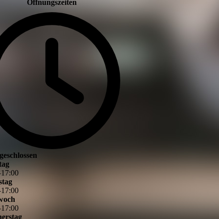
Öffnungszeiten
 geschlossen
tag
–
17
:
00
stag
–
17
:
00
woch
–
17
:
00
erstag