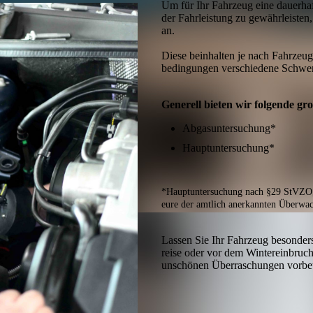
Um für Ihr Fahrzeug eine dauer­ha
der Fahr­leistung zu gewährleisten
an.
Diese beinhalten je nach Fahr­zeug­
be­ding­ung­en verschiedene Schwe
Generell bieten wir folgende gr
Abgasuntersuchung*
Hauptuntersuchung*
*Hauptuntersuchung nach §29 StVZO, du
eure der amtlich anerkannten Über­wach
Lassen Sie Ihr Fahrzeug besonders
reise oder vor dem Wintereinbruc
unschönen Über­raschungen vorbe