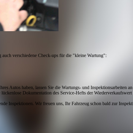
ng auch verschiedene Check-ups für die "kleine Wartung":
hres Autos haben, lassen Sie die Wartungs- und Inspektionsarbeiten a
lücken­lose Dokumentation des Service-Hefts der Wieder­verkaufs­wert 
nde Inspektionen. Wir freuen uns, Ihr Fahrzeug schon bald zur Inspekt