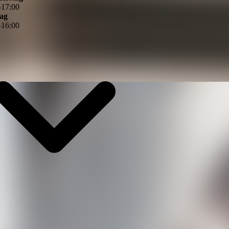
–
17
:
00
tag
–
16
:
00