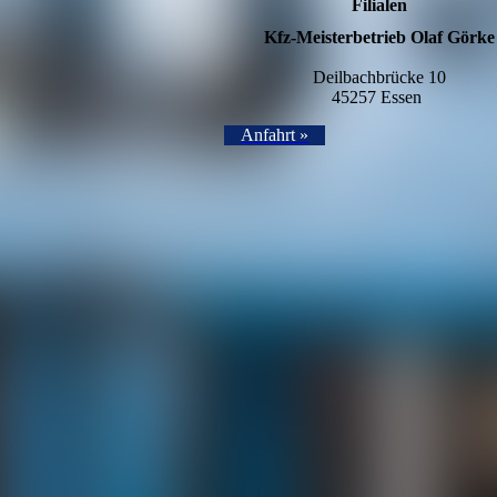
Filialen
Kfz-Meisterbetrieb Olaf Görke
Deilbachbrücke 10
45257 Essen
Anfahrt »