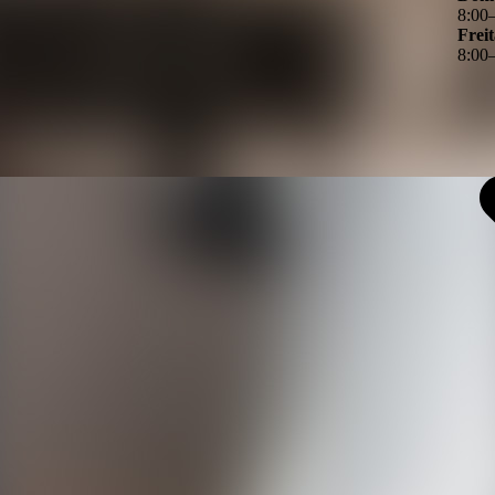
8
:
00
Frei
8
:
00