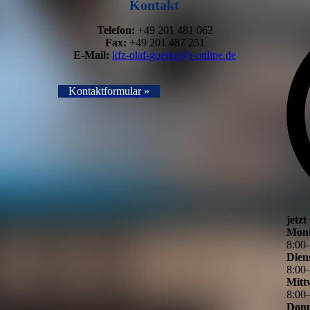
Kontakt
Telefon:
+49 201 481 062
Fax:
+49 201 487 251
E-Mail:
kfz-olaf-goerke@t-online.de
Kontaktformular ­»
jetzt
Mon
8
:
00
Dien
8
:
00
Mitt
8
:
00
Donn