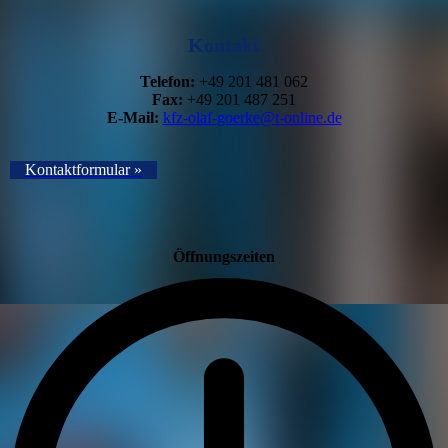
Kontakt
Telefon:
+49 201 481 062
Fax:
+49 201 487 251
E-Mail:
kfz-olaf-goerke@t-online.de
Kontaktformular ­»
Öffnungszeiten