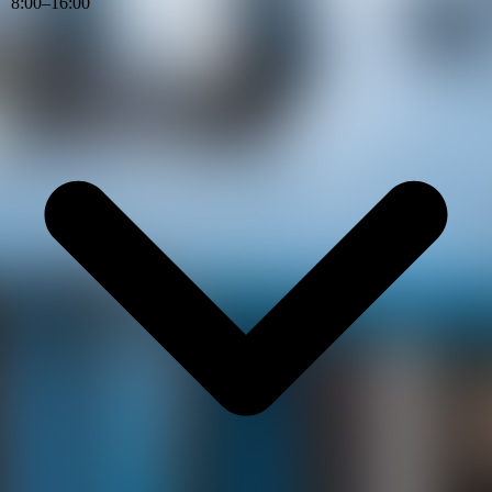
8
:
00
–
16
:
00